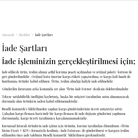
Geri Dön
Geri Dön
Geri Dön
Geri Dön
Geri Dön
Geri Dön
Geri Dön
Geri Dön
Geri Dön
i
r
ünleri
arı
ri
Anasayfa
Sayfalar
İade Şartları
lsuyu
m) Kolonyalar
leri
ları
lir Hediye Setleri
İade Şartları
maçlı) Gülsuyu
nyalar
arı
İade işleminizin gerçekleştirilmesi için;
İade edilecek ürün, teslim alınan şeffaf koruma poşeti açılmadan ve orijinal paketi/ kutusu ile
geri gönderilmelidir. Orijinal kutu üzerine kargo etiketi yapıştırılmış ve kargo koli bandı ile
bantlanmış ürünler kabul edilmez. Ürün, teslim alındığı haliyle iade edilmelidir.
Gönderilen faturanın arka kısmında yer alan ‘Ürün İade Formu’ eksiksiz doldurulmalıdır.
Tekrar satılabilirlik özelliğini kaybetmiş, başka bir müşteri tarafından satın alınamayacak
durumda olan ürünlerin iadesi kabul edilememektedir.
Meselli Kozmetik’e bildirilmeden yapılan kargo gönderimlerinin ücreti müşteriye aittir.
Çalışılan kargo firması haricinde bir kargo firması ile iade/değişim gönderimi yapılması
durumunda, kargo ücreti tarafımızca karşılanamamaktadır.
Kurumsal faturalı ürünlerin iade işlemi için ürünün, kurum tarafından düzenlenen «Ürün
Birim Fiyatı + KDV» formatıyla kesilmiş «İade Faturası» ile gönderilmesi ve kargoya teslim
edilmeden önce iade talebinin Meselli Kozmetik' bildirilmesi
gerekmektedir.