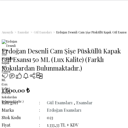
Geri Dön
Geri Dön
Geri Dön
Geri Dön
Geri Dön
Geri Dön
Geri Dön
Geri Dön
Geri Dön
i
r
ünleri
arı
ri
Anasayfa
Esanslar
Gül Esansları
Erdoğan Desenli Cam Şişe Püsküllü Kapak Gül Esansı 5
lsuyu
m) Kolonyalar
leri
ları
lir Hediye Setleri
Erdoğan Desenli Cam Şişe Püsküllü Kapak
maçlı) Gülsuyu
nyalar
arı
Gül Esansı 50 ML (Lux Kalite) (Farklı
Kokulardan Bulunmaktadır.)
1.600,00 ₺
Kategori
Gül Esansları
,
Esanslar
Marka
Erdoğan Esansları
Stok Kodu
023
Fiyat
1.333,33 TL + KDV