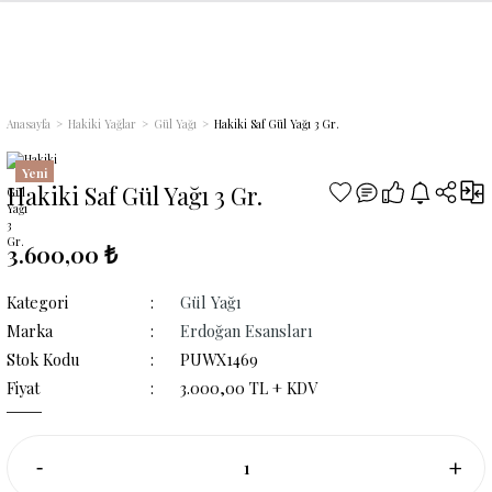
Geri Dön
Geri Dön
Geri Dön
Geri Dön
Geri Dön
Geri Dön
Geri Dön
Geri Dön
Geri Dön
i
r
ünleri
arı
ri
Anasayfa
Hakiki Yağlar
Gül Yağı
Hakiki Saf Gül Yağı 3 Gr.
lsuyu
m) Kolonyalar
leri
ları
lir Hediye Setleri
Yeni
Hakiki Saf Gül Yağı 3 Gr.
maçlı) Gülsuyu
nyalar
arı
3.600,00 ₺
Kategori
Gül Yağı
Marka
Erdoğan Esansları
Stok Kodu
PUWX1469
Fiyat
3.000,00 TL + KDV