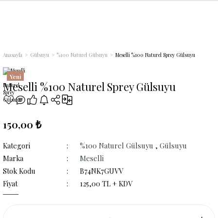
Geri Dön
Geri Dön
Geri Dön
Geri Dön
Geri Dön
Geri Dön
Geri Dön
Geri Dön
Geri Dön
i
r
ünleri
arı
ri
Anasayfa
Gülsuyu
%100 Naturel Gülsuyu
Meselli %100 Naturel Sprey Gülsuyu
lsuyu
m) Kolonyalar
leri
ları
lir Hediye Setleri
Yeni
Meselli %100 Naturel Sprey Gülsuyu
maçlı) Gülsuyu
nyalar
arı
150,00 ₺
Kategori
%100 Naturel Gülsuyu
,
Gülsuyu
Marka
Meselli
Stok Kodu
B74NK7GUVV
Fiyat
125,00 TL + KDV