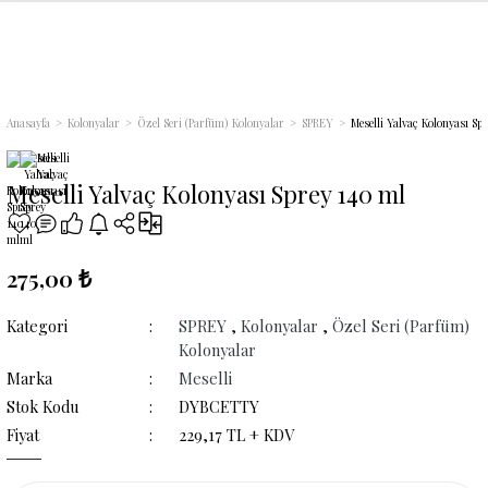
Geri Dön
Geri Dön
Geri Dön
Geri Dön
Geri Dön
Geri Dön
Geri Dön
Geri Dön
Geri Dön
i
r
ünleri
arı
ri
Anasayfa
Kolonyalar
Özel Seri (Parfüm) Kolonyalar
SPREY
Meselli Yalvaç Kolonyası Sp
lsuyu
m) Kolonyalar
leri
ları
lir Hediye Setleri
Meselli Yalvaç Kolonyası Sprey 140 ml
maçlı) Gülsuyu
nyalar
arı
275,00 ₺
Kategori
SPREY
,
Kolonyalar
,
Özel Seri (Parfüm)
Kolonyalar
Marka
Meselli
Stok Kodu
DYBCETTY
Fiyat
229,17 TL + KDV